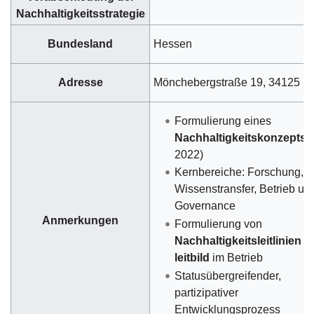
Nachhaltigkeitsstrategie
Bundesland
Hessen
Adresse
Mönchebergstraße 19, 34125 K
Formulierung eines
Nachhaltigkeitskonzepts
(
2022)
Kernbereiche: Forschung, L
Wissenstransfer, Betrieb un
Governance
Anmerkungen
Formulierung von
Nachhaltigkeitsleitlinien u
leitbild
im Betrieb
Statusübergreifender,
partizipativer
Entwicklungsprozess