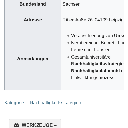
Bundesland
Sachsen
Adresse
Ritterstraße 26, 04109 Leipzig
Verabschiedung von
Umwelt
Kernbereiche: Betrieb, Fors
Lehre und Transfer
Gesamtuniversitäre
Anmerkungen
Nachhaltigkeitsstrategie
s
Nachhaltigkeitsbericht
der
Entwicklungsprozess
Kategorie
:
Nachhaltigkeitsstrategien
WERKZEUGE