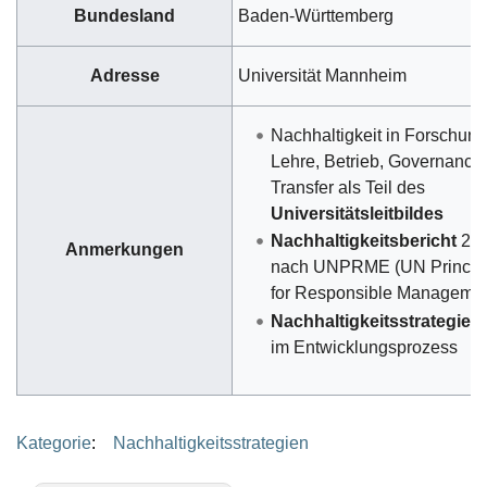
Bundesland
Baden-Württemberg
Adresse
Universität Mannheim
Nachhaltigkeit in Forschung
Lehre, Betrieb, Governance
Transfer als Teil des
Universitätsleitbildes
Nachhaltigkeitsbericht
20
Anmerkungen
nach UNPRME (UN Princip
for Responsible Managemen
Nachhaltigkeitsstrategie
de
im Entwicklungsprozess
Kategorie
:
Nachhaltigkeitsstrategien