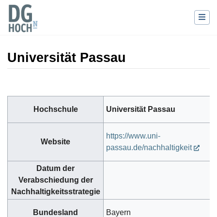
Universität Passau
Wechseln zu:
Navigation
,
Suche
Hochschule
Universität Passau
https://www.uni-
Website
passau.de/nachhaltigkeit
Datum der
Verabschiedung der
Nachhaltigkeitsstrategie
Bundesland
Bayern