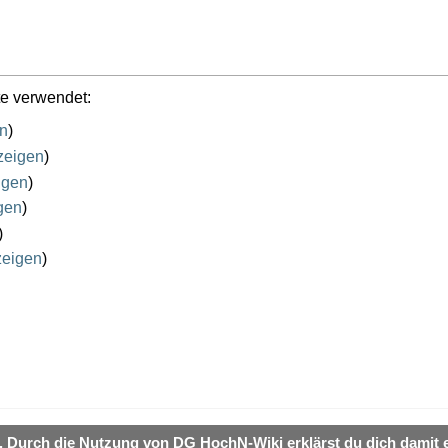
te verwendet:
en
)
zeigen
)
igen
)
gen
)
)
zeigen
)
. Durch die Nutzung von DG HochN-Wiki erklärst du dich damit 