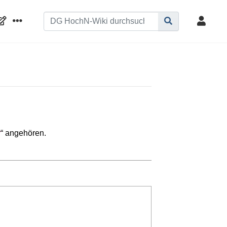
r
“ angehören.