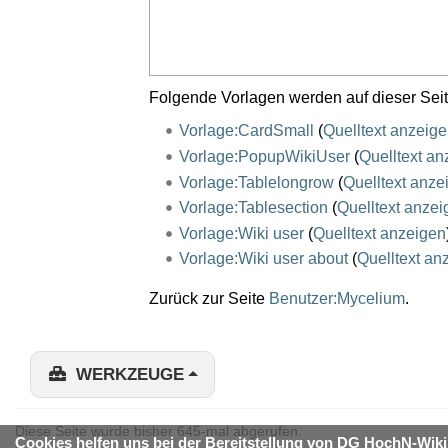
Folgende Vorlagen werden auf dieser Sei
Vorlage:CardSmall
(
Quelltext anzeig
Vorlage:PopupWikiUser
(
Quelltext an
Vorlage:Tablelongrow
(
Quelltext anze
Vorlage:Tablesection
(
Quelltext anzei
Vorlage:Wiki user
(
Quelltext anzeigen
Vorlage:Wiki user about
(
Quelltext an
Zurück zur Seite
Benutzer:Mycelium
.
WERKZEUGE
Diese Seite wurde bisher 645-mal abgerufen.
Cookies helfen uns bei der Bereitstellung von DG HochN-Wiki