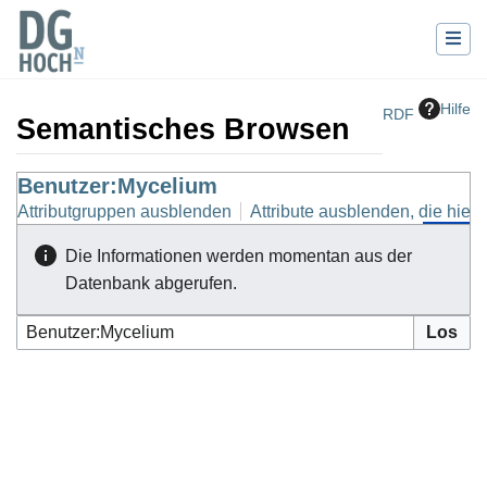
Hilfe
RDF
Semantisches Browsen
Wechseln zu:
Benutzer:Mycelium
Navigation
,
Suche
Attributgruppen ausblenden
Attribute ausblenden, die hierh
Die Informationen werden momentan aus der
Datenbank abgerufen.