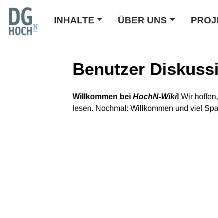
INHALTE
ÜBER UNS
PROJ
Benutzer Diskuss
Wechseln zu:
Navigation
,
Suche
Willkommen bei
HochN-Wiki
!
Wir hoffen,
lesen. Nochmal: Willkommen und viel Sp