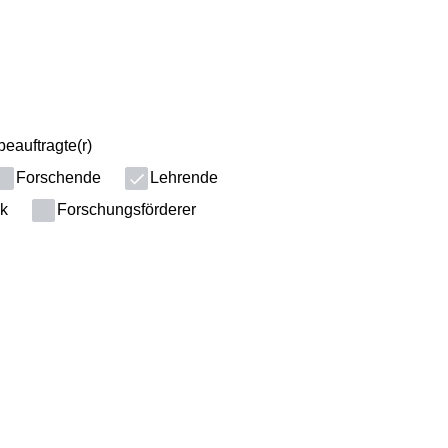
eauftragte(r)
Forschende
Lehrende
ik
Forschungsförderer