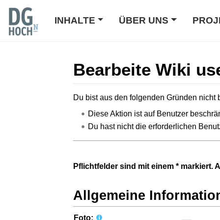
INHALTE
ÜBER UNS
PROJ
Bearbeite Wiki us
Wechseln zu:
Navigation
,
Suche
Du bist aus den folgenden Gründen nicht b
Diese Aktion ist auf Benutzer beschrän
Du hast nicht die erforderlichen Benut
Pflichtfelder sind mit einem * markiert. 
Allgemeine Informatio
Foto: