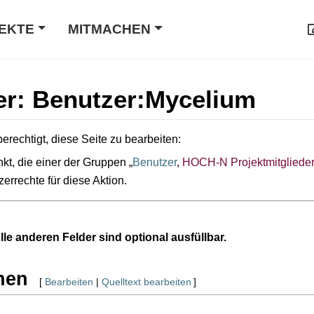
EKTE
MITMACHEN
er: Benutzer:Mycelium
erechtigt, diese Seite zu bearbeiten:
kt, die einer der Gruppen „
Benutzer
,
HOCH-N Projektmitgliede
zerrechte für diese Aktion.
Alle anderen Felder sind optional ausfüllbar.
nen
[
Bearbeiten
|
Quelltext bearbeiten
]