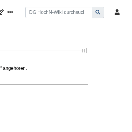
r
“ angehören.