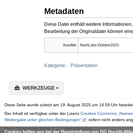
Metadaten
Diese Datei enthält weitere Informatione
Bearbeitung der Originaldatei können eini
Kurztitel
NachLabs-October2023
Kategorie
:
Präsentation
WERKZEUGE
Diese Seite wurde zuletzt am 19. August 2025 um 14:59 Uhr bearbei
Der Inhalt ist verfügbar unter der Lizenz
Creative Commons „Namens
Weitergabe unter gleichen Bedingungen“
, sofern nicht anders an
Diese Seite wurde bisher 1.177-mal abgerufen.
Cookies helfen uns bei der Bereitstellung von DG HochN-Wiki