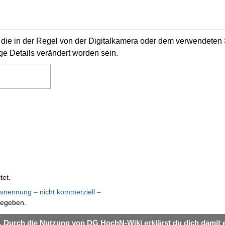
n, die in der Regel von der Digitalkamera oder dem verwendete
ge Details verändert worden sein.
tet.
nennung – nicht kommerziell –
gegeben.
. Durch die Nutzung von DG HochN-Wiki erklärst du dich damit 