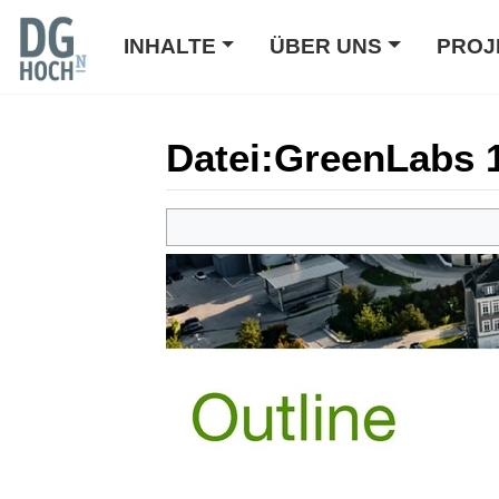
INHALTE
ÜBER UNS
PROJ
Datei
:
GreenLabs 
Wechseln zu:
Navigation
,
Suche