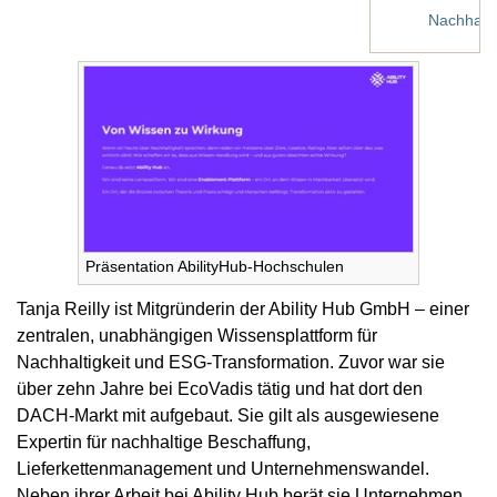
Nachhalti
Präsentation AbilityHub-Hochschulen
Tanja Reilly ist Mitgründerin der Ability Hub GmbH – einer
zentralen, unabhängigen Wissensplattform für
Nachhaltigkeit und ESG-Transformation. Zuvor war sie
über zehn Jahre bei EcoVadis tätig und hat dort den
DACH-Markt mit aufgebaut. Sie gilt als ausgewiesene
Expertin für nachhaltige Beschaffung,
Lieferkettenmanagement und Unternehmenswandel.
Neben ihrer Arbeit bei Ability Hub berät sie Unternehmen