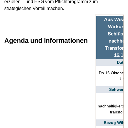
erzielen – und ESG vom Pflichtprogramm zum
strategischen Vorteil machen.
Aus Wisse
Wirkung
Schlüsse
Agenda und Informationen
nachhalt
Transform
16.10.
Datu
Do 16 Oktober 
Uhr
Schwerpu
nachhaltigkeit
transform
Bezug Wiki