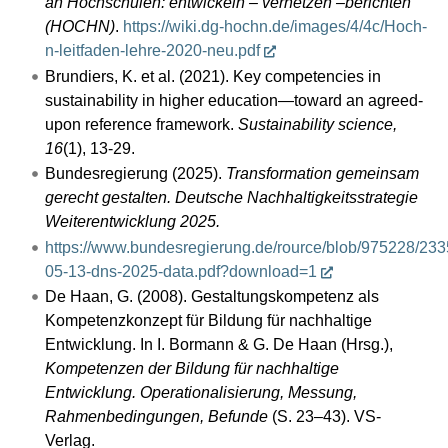
an Hochschulen: entwickeln – vernetzen –berichten
(HOCHN)
.
https://wiki.dg-hochn.de/images/4/4c/Hoch-
n-leitfaden-lehre-2020-neu.pdf
Brundiers, K. et al. (2021). Key competencies in
sustainability in higher education—toward an agreed-
upon reference framework.
Sustainability science,
16
(1), 13-29.
Bundesregierung (2025).
Transformation gemeinsam
gerecht gestalten. Deutsche Nachhaltigkeitsstrategie
Weiterentwicklung 2025.
https://www.bundesregierung.de/rource/blob/975228/
05-13-dns-2025-data.pdf?download=1
De Haan, G. (2008). Gestaltungskompetenz als
Kompetenzkonzept für Bildung für nachhaltige
Entwicklung. In I. Bormann & G. De Haan (Hrsg.),
Kompetenzen der Bildung für nachhaltige
Entwicklung. Operationalisierung, Messung,
Rahmenbedingungen, Befunde
(S. 23–43). VS-
Verlag.