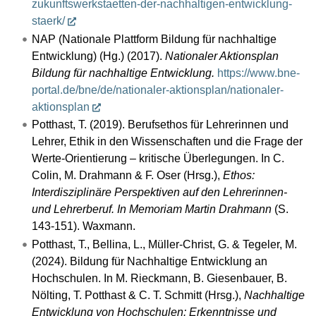
zukunftswerkstaetten-der-nachhaltigen-entwicklung-
staerk/
NAP (Nationale Plattform Bildung für nachhaltige
Entwicklung) (Hg.) (2017).
Nationaler Aktionsplan
Bildung für nachhaltige Entwicklung.
https://www.bne-
portal.de/bne/de/nationaler-aktionsplan/nationaler-
aktionsplan
Potthast, T. (2019). Berufsethos für Lehrerinnen und
Lehrer, Ethik in den Wissenschaften und die Frage der
Werte-Orientierung – kritische Überlegungen. In C.
Colin, M. Drahmann & F. Oser (Hrsg.),
Ethos:
Interdisziplinäre Perspektiven auf den Lehrerinnen-
und Lehrerberuf. In Memoriam Martin Drahmann
(S.
143-151). Waxmann.
Potthast, T., Bellina, L., Müller-Christ, G. & Tegeler, M.
(2024). Bildung für Nachhaltige Entwicklung an
Hochschulen. In M. Rieckmann, B. Giesenbauer, B.
Nölting, T. Potthast & C. T. Schmitt (Hrsg.),
Nachhaltige
Entwicklung von Hochschulen: Erkenntnisse und