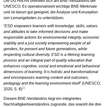
Die DG HochN orientiert sich am BNE-Verständnis der
UNESCO. Es operationalisiert wichtige BNE-Merkmale
und ist darum gut geeignet, die Analyse und Konzeption
von Lernangeboten zu unterstützen.
“
ESD empowers learners with knowledge, skills, values
and attitudes to take informed decisions and make
responsible actions for environmental integrity, economic
viability and a just society empowering people of all
genders, for present and future generations, while
respecting cultural diversity. ESD is a lifelong learning
process and an integral part of quality education that
enhances cognitive, social and emotional and behavioral
dimensions of learning. It is holistic and transformational
and encompasses learning content and outcomes,
pedagogy and the learning environment itself
” (UNESCO,
[
1
]
2020, S. 8)
Diesem BNE-Verständnis liegt ein integriertes
Nachhaltigkeitsverständnis zugrunde, das sowohl die drei