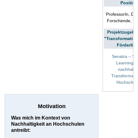
Position
ProfessorIn, Doz
Forschende, L
Projektzugehör
"Transformatio
Förderlini
Senatra – Se
Learning u
nachhalti
Transformati
Hochschul
Motivation
Was mich im Kontext von
Nachhaltigkeit an Hochschulen
antreibt: