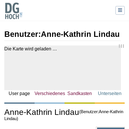
Benutzer
:
Anne-Kathrin Lindau
Wechseln zu:
Navigation
,
Suche
Die Karte wird geladen …
User page
Verschiedenes
Sandkasten
Unterseiten
Anne-Kathrin Lindau
(Benutzer:Anne-Kathrin
Lindau)