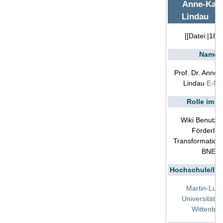
Anne-Kath
Lindau
we
[[Datei:|180
Name
Prof. Dr. Anne-
Lindau
E-Ma
Rolle im W
Wiki Benutzer
Förderlini
Transformation
BNE
Hochschule/Inst
Martin-Luth
Universität H
Wittenber