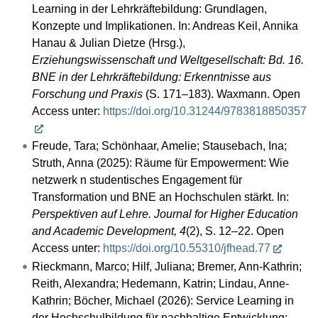
Learning in der Lehrkräftebildung: Grundlagen,
Konzepte und Implikationen. In: Andreas Keil, Annika
Hanau & Julian Dietze (Hrsg.),
Erziehungswissenschaft und Weltgesellschaft: Bd. 16.
BNE in der Lehrkräftebildung: Erkenntnisse aus
Forschung und Praxis
(S. 171–183). Waxmann. Open
Access unter:
https://doi.org/10.31244/9783818850357
Freude, Tara; Schönhaar, Amelie; Stausebach, Ina;
Struth, Anna (2025): Räume für Empowerment: Wie
netzwerk n studentisches Engagement für
Transformation und BNE an Hochschulen stärkt. In:
Perspektiven auf Lehre. Journal for Higher Education
and Academic Development, 4
(2), S. 12–22. Open
Access unter:
https://doi.org/10.55310/jfhead.77
Rieckmann, Marco; Hilf, Juliana; Bremer, Ann-Kathrin;
Reith, Alexandra; Hedemann, Katrin; Lindau, Anne-
Kathrin; Böcher, Michael (2026): Service Learning in
der Hochschulbildung für nachhaltige Entwicklung: