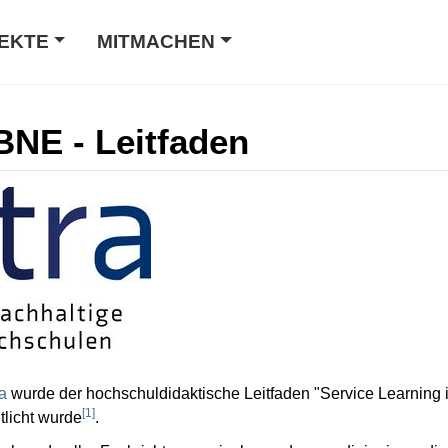
EKTE
MITMACHEN
BNE - Leitfaden
a
wurde der hochschuldidaktische Leitfaden "Service Learning i
[
1
]
tlicht wurde
.