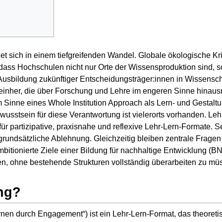
t sich in einem tiefgreifenden Wandel. Globale ökologische Kr
 dass Hochschulen nicht nur Orte der Wissensproduktion sind, 
 Ausbildung zukünftiger Entscheidungsträger:innen in Wissenschaf
 einher, die über Forschung und Lehre im engeren Sinne hinausr
m Sinne eines Whole Institution Approach als Lern- und Gestal
Bewusstsein für diese Verantwortung ist vielerorts vorhanden. L
 partizipative, praxisnahe und reflexive Lehr-Lern-Formate. Se
uf grundsätzliche Ablehnung. Gleichzeitig bleiben zentrale Fra
itionierte Ziele einer Bildung für nachhaltige Entwicklung (BNE)
en, ohne bestehende Strukturen vollständig überarbeiten zu m
ing?
ernen durch Engagement“) ist ein Lehr-Lern-Format, das theoreti