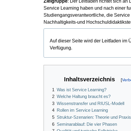
Zielgruppe
: Der Leitfaden richtet sich a
Service Learning haben und nach einer fu
Studiengangsverantwortliche, die Service L
Nachhaltigkeits-und Hochschuldidaktikstel
Auf dieser Seite wird der Leitfaden im Ü
Verfügung.
Inhaltsverzeichnis
1
Was ist Service Learning?
2
Welche Haltung braucht es?
3
Wissenstransfer und RIUSL-Modell
4
Rollen im Service Learning
5
Struktur-Szenarien: Theorie und Praxi
6
Seminarablauf: Die vier Phasen
7
Qualität und typische Fallstricke