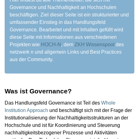
Governance und Nachhaltigkeit an Hochschulen
beschäftigen. Ziel dieser Seite ist ein strukturierter und
umfassender Einstieg in das Handlungsfeld
Governance. Bearbeitet und mit Inhalten gefüllt wird
diese Seite mit Informationen aus verschiedenen
Projekten wie
HOCH-N
, dem
ZKH Wissenspool
des
netzwerk n und allgemein Links und Best Practices
aus der Community.
Was ist Governance?
Das Handlungsfeld Governance ist Teil des
Whole
Institution Approach
und beschäftigt sich mit der Frage der
Institutionalisierung der Nachhaltigkeitsstrukturen an der
Hochschule und ist für Koordinierung und Steuerung
nachhaltigkeitsbezogener Prozesse und Aktivitäten