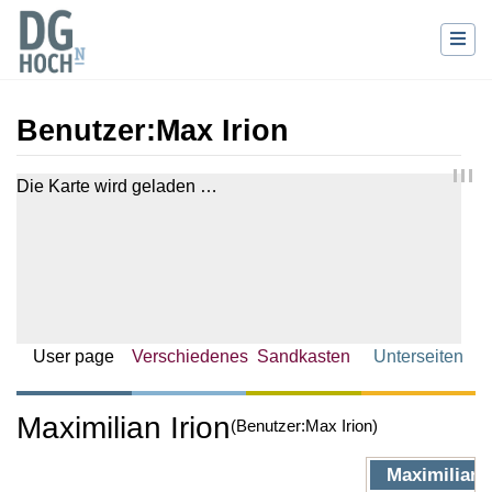
Benutzer
:
Max Irion
Wechseln zu:
Navigation
,
Suche
Die Karte wird geladen …
User page
Verschiedenes
Sandkasten
Unterseiten
Maximilian Irion
(Benutzer:Max Irion)
Maximilian 