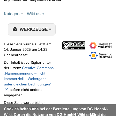
Kategorie
:
Wiki user
WERKZEUGE
Diese Seite wurde zuletzt am
14. Januar 2025 um 14:23
Uhr bearbeitet.
Der Inhalt ist verfügbar unter
der Lizenz
Creative Commons
„Namensnennung – nicht
kommerziell – Weitergabe
unter gleichen Bedingungen“
, sofern nicht anders
angegeben.
Diese Seite wurde bisher
1.064-mal abgerufen.
Cookies helfen uns bei der Bereitstellung von DG HochN-
Wiki. Durch die Nutzung von DG HochN-Wiki erklärst du
Datenschutz