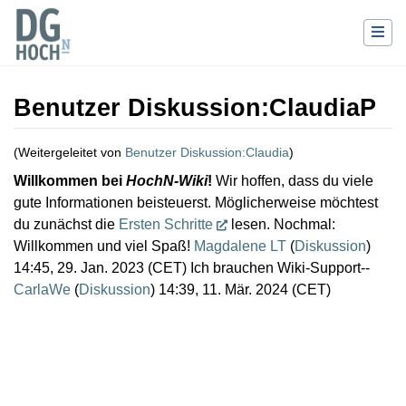
Benutzer Diskussion
:
ClaudiaP
(Weitergeleitet von
Benutzer Diskussion:Claudia
)
Wechseln zu:
Navigation
,
Suche
Willkommen bei
HochN-Wiki
!
Wir hoffen, dass du viele
gute Informationen beisteuerst. Möglicherweise möchtest
du zunächst die
Ersten Schritte
lesen. Nochmal:
Willkommen und viel Spaß!
Magdalene LT
(
Diskussion
)
14:45, 29. Jan. 2023 (CET) Ich brauchen Wiki-Support--
CarlaWe
(
Diskussion
) 14:39, 11. Mär. 2024 (CET)