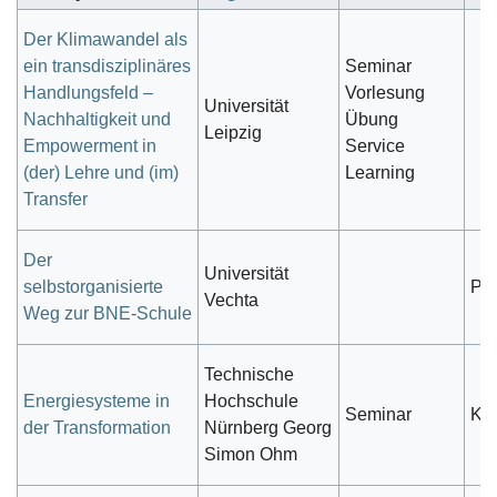
Der Klimawandel als
ein transdisziplinäres
Seminar
Handlungsfeld –
Vorlesung
Universität
Nachhaltigkeit und
Übung
Leipzig
Empowerment in
Service
(der) Lehre und (im)
Learning
Transfer
Der
Universität
selbstorganisierte
Prä
Vechta
Weg zur BNE-Schule
Technische
Energiesysteme in
Hochschule
Seminar
Ku
der Transformation
Nürnberg Georg
Simon Ohm