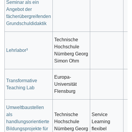
Seminar als ein
Angebot der
fächerübergreifenden
Grundschuldidaktik
Technische
Hochschule
Lehrlabor³
Nürnberg Georg
Simon Ohm
Europa-
Transformative
Universität
Teaching Lab
Flensburg
Umweltbaustellen
als
Technische
Service
handlungsorientierte
Hochschule
Learning
Bildungsprojekte für
Nürnberg Georg
flexibel