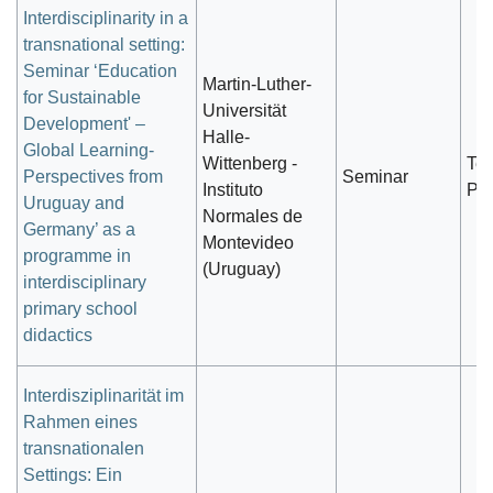
Interdisciplinarity in a
transnational setting:
Seminar ‘Education
Martin-Luther-
for Sustainable
Universität
Development' –
Halle-
Global Learning-
Wittenberg -
Te
Perspectives from
Seminar
Instituto
Prä
Uruguay and
Normales de
Germany’ as a
Montevideo
programme in
(Uruguay)
interdisciplinary
primary school
didactics
Interdisziplinarität im
Rahmen eines
transnationalen
Settings: Ein