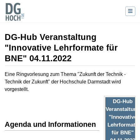
DG-Hub Veranstaltung
"Innovative Lehrformate für
BNE" 04.11.2022
Wechseln zu:
Navigation
,
Suche
Eine Ringvorlesung zum Thema "Zukunft der Technik -
Technik der Zukunft" der Hochschule Darmstadt wird
vorgestellt.
DG-Hub
Veranstaltung
"Innovative
Agenda und Informationen
Lehrformate
für BNE"