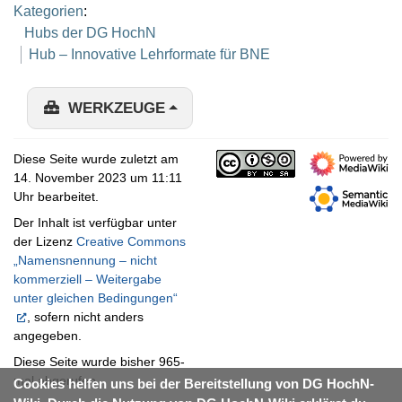
Kategorien
:
Hubs der DG HochN
Hub – Innovative Lehrformate für BNE
WERKZEUGE
Diese Seite wurde zuletzt am
14. November 2023 um 11:11
Uhr bearbeitet.
Der Inhalt ist verfügbar unter
der Lizenz
Creative Commons
„Namensnennung – nicht
kommerziell – Weitergabe
unter gleichen Bedingungen“
, sofern nicht anders
angegeben.
Diese Seite wurde bisher 965-
mal abgerufen.
Cookies helfen uns bei der Bereitstellung von DG HochN-