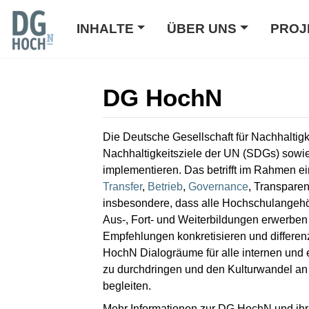
INHALTE
ÜBER UNS
PROJ
DG HochN
Wechseln zu:
Navigation
,
Suche
Die Deutsche Gesellschaft für Nachhaltig
Nachhaltigkeitsziele der UN (SDGs) sowie 
implementieren. Das betrifft im Rahmen ei
Transfer
,
Betrieb
,
Governance
, Transpare
insbesondere, dass alle Hochschulangehö
Aus-, Fort- und Weiterbildungen erwerbe
Empfehlungen konkretisieren und differen
HochN Dialogräume für alle internen und
zu durchdringen und den Kulturwandel an
begleiten.
Mehr Informationen zur DG HochN und ihre