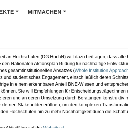
EKTE
MITMACHEN
keit an Hochschulen (DG HochN) will dazu beitragen, dass alle
den Nationalen Aktionsplan Bildung für nachhaltige Entwicklun
nes gesamtinstitutionellen Ansatzes (
Whole Institution Approac
nz und studentisches Engagement, einschließlich deren Schnitt
rige in einem erkennbaren Anteil BNE-Wissen und entspreche
n können. Sie will Empfehlungen für Entscheidungsträger:inn
zieren und an deren Umsetzung durch Beratungen konstruktiv m
 externen Stakeholder eröffnen, um den komplexen Transformat
 den Hochschulen hin zu mehr Nachhaltigkeit durch die Schaff
n Aktivitäten auf der
Website
.