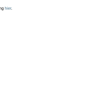
ung
hier
.