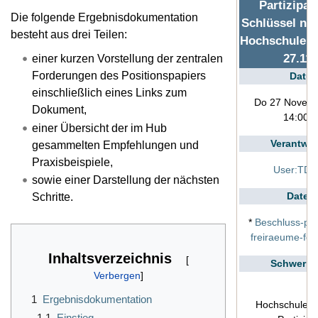
Partizipat
Die folgende Ergebnisdokumentation
Schlüssel nac
besteht aus drei Teilen:
Hochschulent
27.11.
einer kurzen Vorstellung der zentralen
Forderungen des Positionspapiers
Datu
einschließlich eines Links zum
Do 27 Novem
Dokument,
14:00 U
einer Übersicht der im Hub
Verantwor
gesammelten Empfehlungen und
Praxisbeispiele,
User:TDie
sowie einer Darstellung der nächsten
Datei
Schritte.
*
Beschluss-part
freiraeume-for
Inhaltsverzeichnis
Schwerpu
1
Ergebnisdokumentation
Hochschulent
1.1
Einstieg