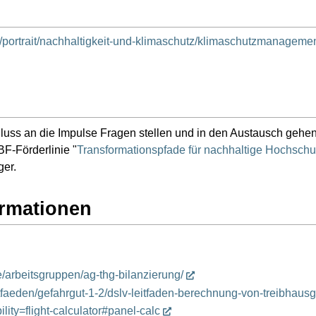
/portrait/nachhaltigkeit-und-klimaschutz/klimaschutzmanagemen
uss an die Impulse Fragen stellen und in den Austausch geh
F-Förderlinie "
Transformationspfade für nachhaltige Hochschu
ger.
ormationen
/arbeitsgruppen/ag-thg-bilanzierung/
eitfaeden/gefahrgut-1-2/dslv-leitfaden-berechnung-von-treibhau
ity=flight-calculator#panel-calc