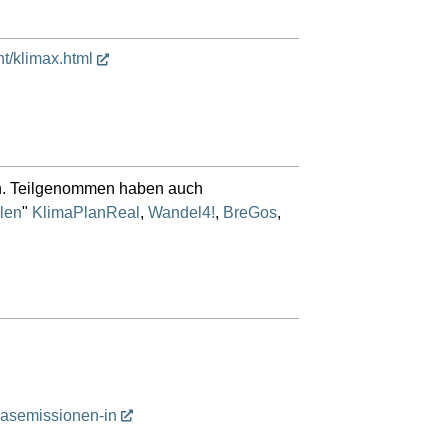
t/klimax.html
en. Teilgenommen haben auch
len
"
KlimaPlanReal
,
Wandel4!
,
BreGos
,
sgasemissionen-in