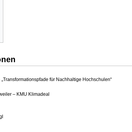
onen
 „Transformationspfade für Nachhaltige Hochschulen“
uweiler – KMU Klimadeal
gl