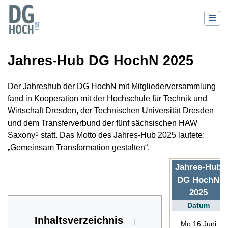
Jahres-Hub DG HochN 2025
Wechseln zu:
Navigation
,
Suche
Der Jahreshub der DG HochN mit Mitgliederversammlung
fand in Kooperation mit der Hochschule für Technik und
Wirtschaft Dresden, der Technischen Universität Dresden
und dem Transferverbund der fünf sächsischen HAW
Saxony⁵ statt. Das Motto des Jahres-Hub 2025 lautete:
„Gemeinsam Transformation gestalten“.
Jahres-Hub
DG HochN
2025
Datum
Inhaltsverzeichnis
Mo 16 Juni