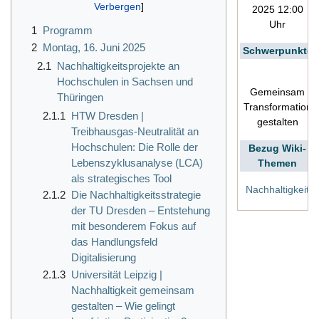
2025 12:00
Uhr
1
Programm
2
Montag, 16. Juni 2025
Schwerpunkte
2.1
Nachhaltigkeitsprojekte an
Hochschulen in Sachsen und
Gemeinsam
Thüringen
Transformation
2.1.1
HTW Dresden |
gestalten
Treibhausgas-Neutralität an
Hochschulen: Die Rolle der
Bezug Wiki-
Lebenszyklusanalyse (LCA)
Themen
als strategisches Tool
Nachhaltigkeit
2.1.2
Die Nachhaltigkeitsstrategie
der TU Dresden – Entstehung
mit besonderem Fokus auf
das Handlungsfeld
Digitalisierung
2.1.3
Universität Leipzig |
Nachhaltigkeit gemeinsam
gestalten – Wie gelingt