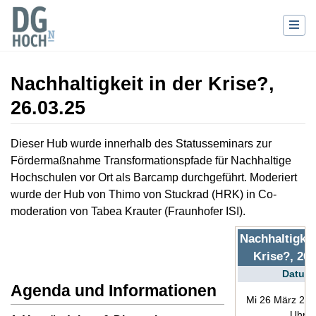
Nachhaltigkeit in der Krise?,
26.03.25
Wechseln zu:
Navigation
,
Suche
Dieser Hub wurde innerhalb des Statusseminars zur
Fördermaßnahme Transformationspfade für Nachhaltige
Hochschulen vor Ort als Barcamp durchgeführt. Moderiert
wurde der Hub von Thimo von Stuckrad (HRK) in Co-
moderation von Tabea Krauter (Fraunhofer ISI).
Nachhaltigkei
Krise?, 26.
Datum
Agenda und Informationen
Mi 26 März 202
Uhr