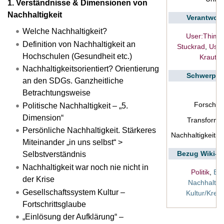
1. Verständnisse & Dimensionen von
Nachhaltigkeit
Verantwort
Welche Nachhaltigkeit?
User:Thimo
Definition von Nachhaltigkeit an
Stuckrad
,
User
Hochschulen (Gesundheit etc.)
Krauter
Nachhaltigkeitsorientiert? Orientierung
Schwerpun
an den SDGs. Ganzheitliche
Betrachtungsweise
Forschu
Politische Nachhaltigkeit – „5.
Dimension“
Transforma
Persönliche Nachhaltigkeit. Stärkeres
Nachhaltigkeitsp
Miteinander „in uns selbst“ >
Bezug Wiki-
Selbstverständnis
Nachhaltigkeit war noch nie nicht in
Politik
,
Eth
der Krise
Nachhaltigk
Gesellschaftssystem Kultur –
Kultur/Kreat
Fortschrittsglaube
„Einlösung der Aufklärung“ –