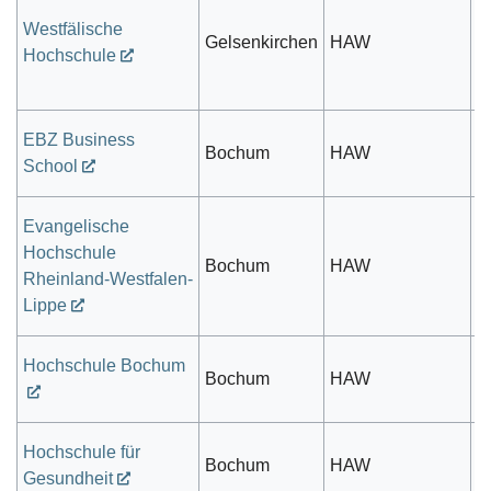
Westfälische
öf
Gelsenkirchen
HAW
Hochschule
r
EBZ Business
Bochum
HAW
pr
School
Evangelische
Hochschule
Bochum
HAW
k
Rheinland-Westfalen-
Lippe
Hochschule Bochum
öf
Bochum
HAW
r
Hochschule für
öf
Bochum
HAW
Gesundheit
r