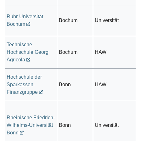
Ruhr-Universität
öf
Bochum
Universität
Bochum
r
Technische
Hochschule Georg
Bochum
HAW
pr
Agricola
Hochschule der
Sparkassen-
Bonn
HAW
pr
Finanzgruppe
Rheinische Friedrich-
öf
Wilhelms-Universität
Bonn
Universität
r
Bonn