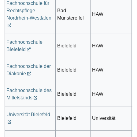
Fachhochschule für
Rechtspflege
Bad
HAW
V
Nordrhein-Westfalen
Münstereifel
Fachhochschule
öf
Bielefeld
HAW
Bielefeld
r
Fachhochschule der
Bielefeld
HAW
k
Diakonie
Fachhochschule des
Bielefeld
HAW
pr
Mittelstands
Universität Bielefeld
öf
Bielefeld
Universität
r