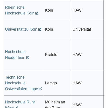
Rheinische
Köln
HAW
pr
Hochschule Köln
öf
Universität zu Köln
Köln
Universität
r
Hochschule
öf
Krefeld
HAW
Niederrhein
r
Technische
öf
Hochschule
Lemgo
HAW
r
Ostwestfalen-Lippe
Hochschule Ruhr
Mülheim an
öf
HAW
West
der Ruhr
r