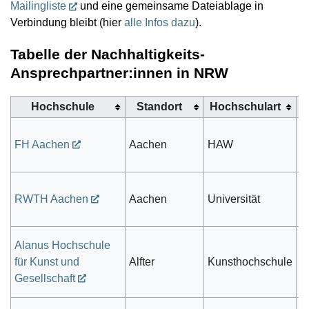
Mailingliste
und eine gemeinsame Dateiablage in
Verbindung bleibt (hier
alle Infos dazu
).
Tabelle der Nachhaltigkeits-
Ansprechpartner:innen in NRW
Hochschule
Standort
Hochschulart
T
öf
FH Aachen
Aachen
HAW
r
öf
RWTH Aachen
Aachen
Universität
r
Alanus Hochschule
für Kunst und
Alfter
Kunsthochschule
pr
Gesellschaft