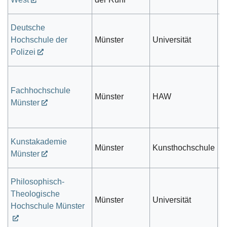
Deutsche
Hochschule der
Münster
Universität
V
Polizei
Fachhochschule
öf
Münster
HAW
Münster
r
Kunstakademie
Münster
Kunsthochschule
s
Münster
Philosophisch-
Theologische
Münster
Universität
k
Hochschule Münster