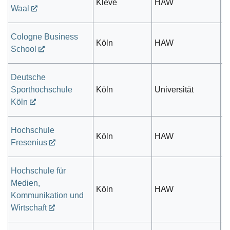
Kleve
HAW
Waal
r
Cologne Business
Köln
HAW
pr
School
Deutsche
öf
Sporthochschule
Köln
Universität
r
Köln
Hochschule
Köln
HAW
pr
Fresenius
Hochschule für
Medien,
Köln
HAW
pr
Kommunikation und
Wirtschaft