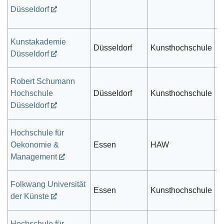
r
Düsseldorf
Kunstakademie
Düsseldorf
Kunsthochschule
s
Düsseldorf
Robert Schumann
Hochschule
Düsseldorf
Kunsthochschule
s
Düsseldorf
Hochschule für
Oekonomie &
Essen
HAW
pr
Management
Folkwang Universität
Essen
Kunsthochschule
s
der Künste
Hochschule für