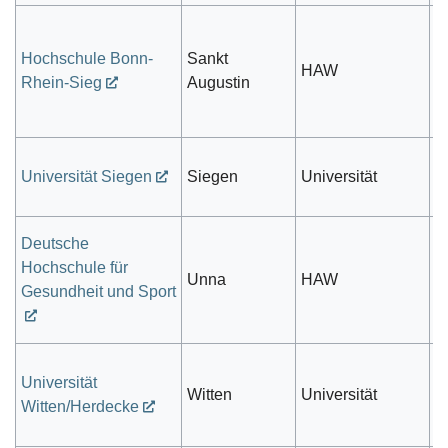
Hochschule Bonn-
Sankt
öf
HAW
Rhein-Sieg
Augustin
r
öf
Universität Siegen
Siegen
Universität
r
Deutsche
Hochschule für
Unna
HAW
pr
Gesundheit und Sport
Universität
Witten
Universität
pr
Witten/Herdecke