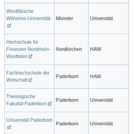
Westfälische
öf
Wilhelms-Universität
Münster
Universität
r
Hochschule für
Finanzen Nordrhein-
Nordkirchen
HAW
V
Westfalen
Fachhochschule der
Paderborn
HAW
pr
Wirtschaft
Theologische
Paderborn
Universität
k
Fakultät Paderborn
Universität Paderborn
öf
Paderborn
Universität
r