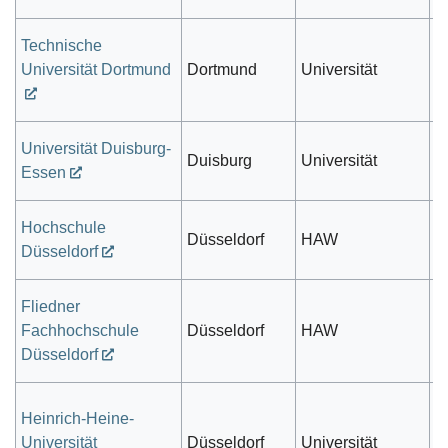
Technische
öf
Universität Dortmund
Dortmund
Universität
r
Universität Duisburg-
öf
Duisburg
Universität
Essen
r
Hochschule
öf
Düsseldorf
HAW
Düsseldorf
r
Fliedner
Fachhochschule
Düsseldorf
HAW
pr
Düsseldorf
Heinrich-Heine-
öf
Universität
Düsseldorf
Universität