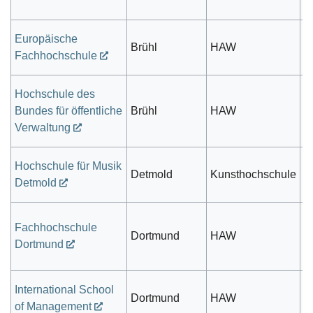
Europäische
Brühl
HAW
pr
Fachhochschule
Hochschule des
Bundes für öffentliche
Brühl
HAW
V
Verwaltung
Hochschule für Musik
Detmold
Kunsthochschule
s
Detmold
Fachhochschule
öf
Dortmund
HAW
Dortmund
r
International School
Dortmund
HAW
pr
of Management