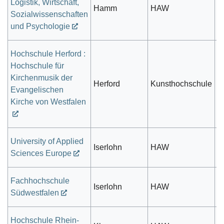
Logistik, Wirtschaft,
Hamm
HAW
pr
Sozialwissenschaften
und Psychologie
Hochschule Herford :
Hochschule für
Kirchenmusik der
Herford
Kunsthochschule
k
Evangelischen
Kirche von Westfalen
University of Applied
Iserlohn
HAW
pr
Sciences Europe
Fachhochschule
öf
Iserlohn
HAW
Südwestfalen
r
Hochschule Rhein-
öf