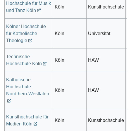
Hochschule für Musik
Köln
Kunsthochschule
s
und Tanz Köln
Kölner Hochschule
für Katholische
Köln
Universität
k
Theologie
Technische
öf
Köln
HAW
Hochschule Köln
r
Katholische
Hochschule
Köln
HAW
k
Nordrhein-Westfalen
Kunsthochschule für
Köln
Kunsthochschule
s
Medien Köln