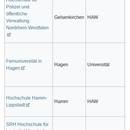
Polizei und
öffentliche
Gelsenkirchen
HAW
V
Verwaltung
Nordrhein-Westfalen
Fernuniversität in
öf
Hagen
Universität
Hagen
r
Hochschule Hamm-
öf
Hamm
HAW
Lippstadt
r
SRH Hochschule für