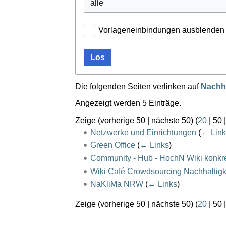
Vorlageneinbindungen ausblenden
Los
Die folgenden Seiten verlinken auf
Nachha
Angezeigt werden 5 Einträge.
Zeige (
vorherige 50
|
nächste 50
) (
20
|
50
Netzwerke und Einrichtungen
(
← Link
Green Office
(
← Links
)
Community - Hub - HochN Wiki konkre
Wiki Café Crowdsourcing Nachhaltigk
NaKliMa NRW
(
← Links
)
Zeige (
vorherige 50
|
nächste 50
) (
20
|
50