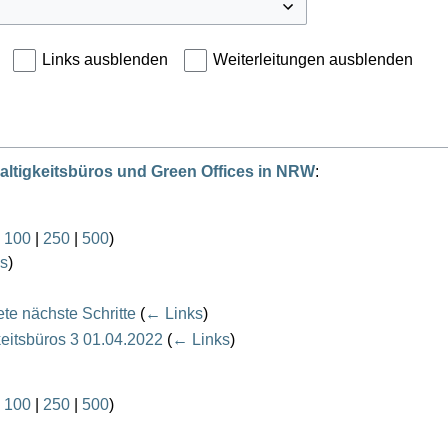
Links ausblenden
Weiterleitungen ausblenden
ltigkeitsbüros und Green Offices in NRW
:
|
100
|
250
|
500
)
s
)
te nächste Schritte
(
← Links
)
eitsbüros 3 01.04.2022
(
← Links
)
|
100
|
250
|
500
)