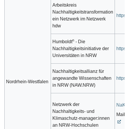
Arbeitskreis
Nachhaltigkeitstransformation
https:
ein Netzwerk im Netzwerk
hdw
n
Humboldt
- Die
Nachhaltigkeitsinitiative der
https
Universitäten in NRW
Nachhaltigkeitsallianz für
angewandte Wissenschaften
https:
Nordrhein-Westfalen
in NRW (NAW.NRW)
Netzwerk der
NaKl
Nachhaltigkeits- und
Mailin
Klimaschutz-manager:innen
an NRW-Hochschulen