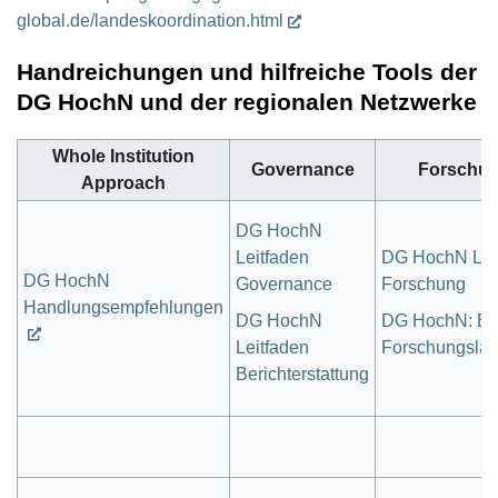
global.de/landeskoordination.html
Handreichungen und hilfreiche Tools der
DG HochN und der regionalen Netzwerke
Whole Institution
Governance
Forschu
Approach
DG HochN
Leitfaden
DG HochN Lei
DG HochN
Governance
Forschung
Handlungsempfehlungen
DG HochN
DG HochN: B
Leitfaden
Forschungslan
Berichterstattung