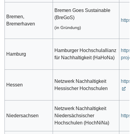
Bremen Goes Sustainable
Bremen,
(BreGoS)
https
Bremerhaven
(in Gründung)
Hamburger Hochschulallianz
https
Hamburg
für Nachhaltigkeit (HaHoNa)
projec
Netzwerk Nachhaltigkeit
https:
Hessen
Hessischer Hochschulen
Netzwerk Nachhaltigkeit
Niedersachsen
Niedersächsischer
https:
Hochschulen (HochNiNa)