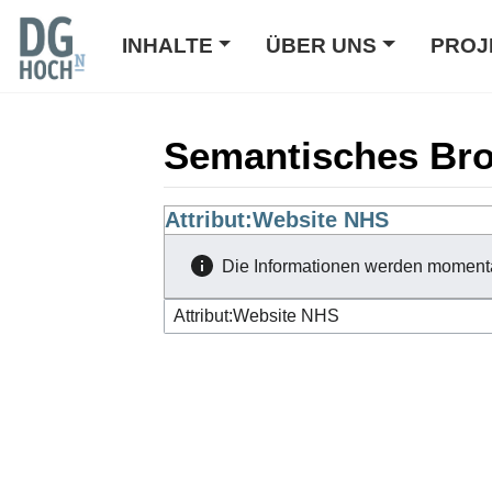
INHALTE
ÜBER UNS
PROJ
Semantisches Br
Wechseln zu:
Attribut:Website NHS
Navigation
,
Suche
Die Informationen werden moment