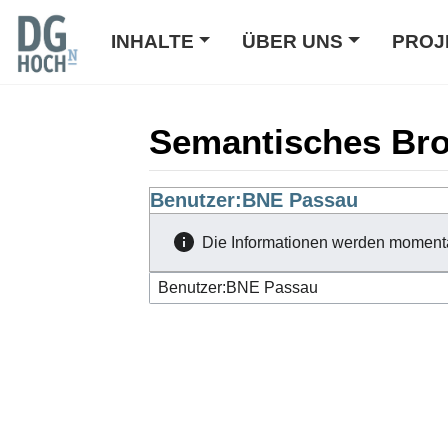
INHALTE
ÜBER UNS
PROJ
Semantisches Br
Wechseln zu:
Benutzer:BNE Passau
Navigation
,
Suche
Die Informationen werden moment