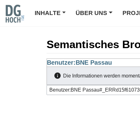
INHALTE
ÜBER UNS
PROJ
Semantisches Br
Wechseln zu:
Benutzer:BNE Passau
Navigation
,
Suche
Die Informationen werden moment