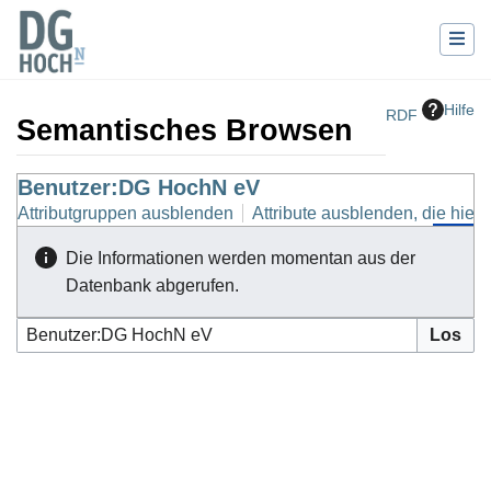
Hilfe
RDF
Semantisches Browsen
Wechseln zu:
Benutzer:DG HochN eV
Navigation
,
Suche
Attributgruppen ausblenden
Attribute ausblenden, die hierh
Die Informationen werden momentan aus der
Datenbank abgerufen.