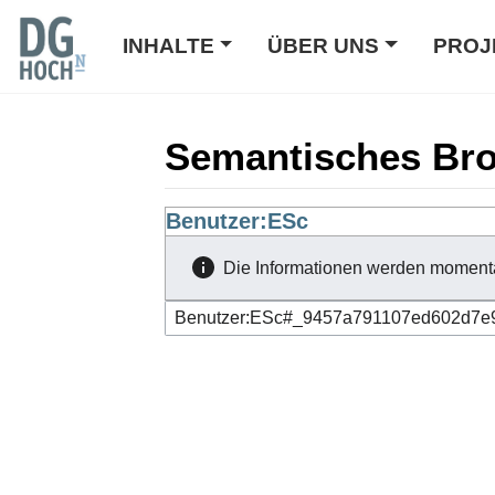
INHALTE
ÜBER UNS
PROJ
Semantisches Br
Wechseln zu:
Benutzer:ESc
Navigation
,
Suche
Die Informationen werden moment