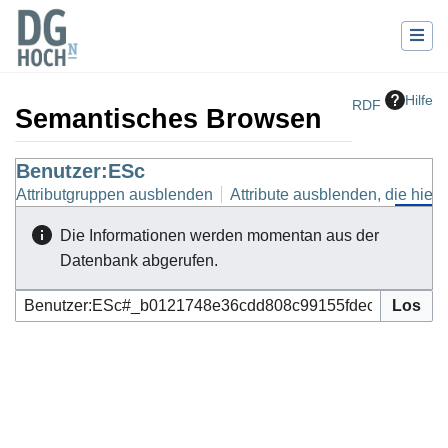
Hilfe
RDF
Semantisches Browsen
Wechseln zu:
Benutzer:ESc
Navigation
,
Suche
Attributgruppen ausblenden
Attribute ausblenden, die hierh
Die Informationen werden momentan aus der
Datenbank abgerufen.