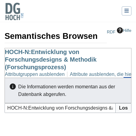
Hilfe
RDF
Semantisches Browsen
Wechseln zu:
HOCH-N:Entwicklung von
Navigation
,
Suche
Forschungsdesigns & Methodik
(Forschungsprozess)
Attributgruppen ausblenden
Attribute ausblenden, die hierh
Die Informationen werden momentan aus der
Datenbank abgerufen.