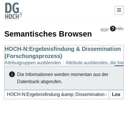
Hilfe
RDF
Semantisches Browsen
Wechseln zu:
HOCH-N:Ergebnisfindung & Dissemination
Navigation
,
Suche
(Forschungsprozess)
Attributgruppen ausblenden
Attribute ausblenden, die hierh
Die Informationen werden momentan aus der
Datenbank abgerufen.