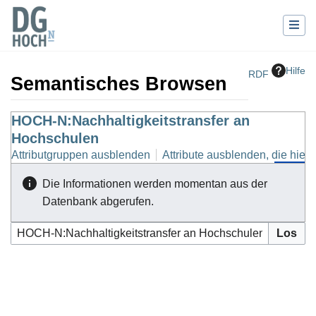
Hilfe
RDF
Semantisches Browsen
Wechseln zu:
HOCH-N:Nachhaltigkeitstransfer an
Navigation
,
Suche
Hochschulen
Attributgruppen ausblenden
Attribute ausblenden, die hierh
Die Informationen werden momentan aus der
Datenbank abgerufen.