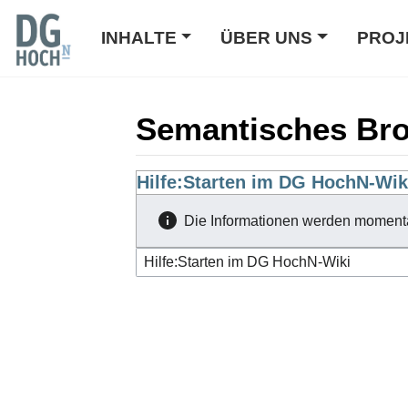
INHALTE
ÜBER UNS
PROJ
Semantisches Br
Wechseln zu:
Hilfe:Starten im DG HochN-Wik
Navigation
,
Suche
Die Informationen werden moment