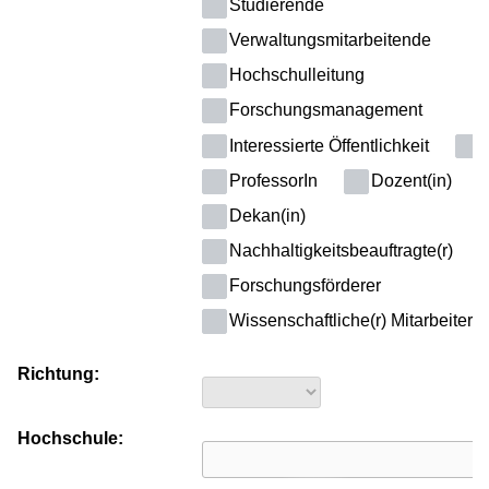
Studierende
Verwaltungsmitarbeitende
Hochschulleitung
Forschungsmanagement
Interessierte Öffentlichkeit
P
ProfessorIn
Dozent(in)
Dekan(in)
Nachhaltigkeitsbeauftragte(r)
Forschungsförderer
Wissenschaftliche(r) Mitarbeiter(i
Richtung:
Hochschule: