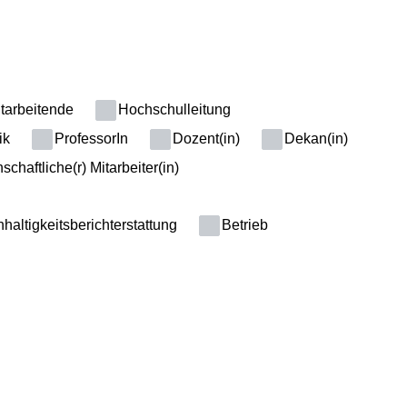
tarbeitende
Hochschulleitung
ik
ProfessorIn
Dozent(in)
Dekan(in)
chaftliche(r) Mitarbeiter(in)
altigkeitsberichterstattung
Betrieb