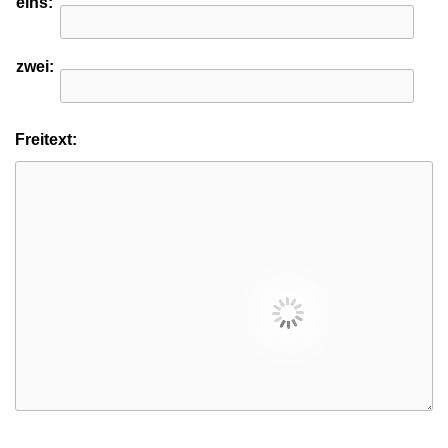
eins:
zwei:
Freitext: