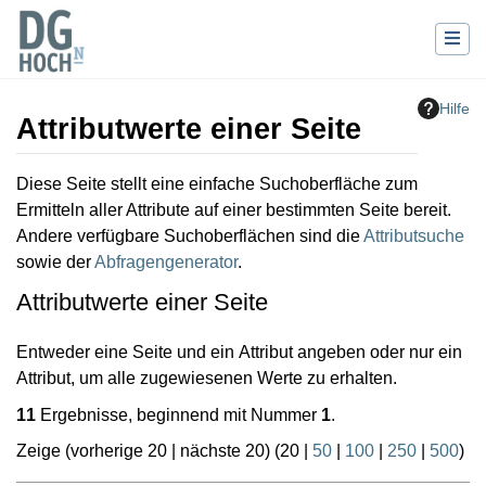
Hilfe
Attributwerte einer Seite
Wechseln zu:
Navigation
,
Suche
Diese Seite stellt eine einfache Suchoberfläche zum
Ermitteln aller Attribute auf einer bestimmten Seite bereit.
Andere verfügbare Suchoberflächen sind die
Attributsuche
sowie der
Abfragengenerator
.
Attributwerte einer Seite
Entweder eine Seite und ein Attribut angeben oder nur ein
Attribut, um alle zugewiesenen Werte zu erhalten.
11
Ergebnisse, beginnend mit Nummer
1
.
Zeige (
vorherige 20
|
nächste 20
) (
20
|
50
|
100
|
250
|
500
)