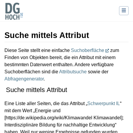
Suche mittels Attribut
Wechseln zu:
Navigation
,
Suche
Diese Seite stellt eine einfache
Suchoberfläche
zum
Finden von Objekten bereit, die ein Attribut mit einem
bestimmten Datenwert enthalten. Andere verfügbare
Suchoberflächen sind die
Attributsuche
sowie der
Abfragengenerator
.
Suche mittels Attribut
Eine Liste aller Seiten, die das Attribut „
Schwerpunkt IL
“
mit dem Wert „Energie und
[https://de.wikipedia.org/wiki/Klimawandel Klimawandel];
Interdisziplinäre Bildung für nachhaltige Entwicklung“
haben. Weil nur wenige Ergebnisse gefunden wurden,