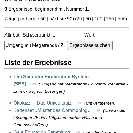
9
Ergebnisse, beginnend mit Nummer
1
.
Zeige (
vorherige 50
|
nächste 50
) (
20
|
50
|
100
|
250
|
500
)
Attribut:
Wert:
Liste der Ergebnisse
The Scenario Exploration System
(SES)
+
(Umgang mit Megatrends / Zukunft-Szenarien -
Entwicklung von Lösungen)
Ökofuzzi – Das Umweltquiz
+
(Umweltthemen)
Kartenset »Muster des Commoning«
+
(Universelle
Lösungen für die alltäglichen harten Nüsse des
Gemeinschaffens)
Gaia Education Sammlung
+
(Verschiedenes zu