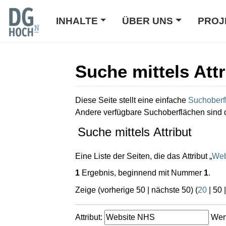
INHALTE
ÜBER UNS
PROJ
Suche mittels Attr
Wechseln zu:
Navigation
,
Suche
Diese Seite stellt eine einfache
Suchoberf
Andere verfügbare Suchoberflächen sind 
Suche mittels Attribut
Eine Liste der Seiten, die das Attribut „
Web
1
Ergebnis, beginnend mit Nummer
1
.
Zeige (
vorherige 50
|
nächste 50
) (
20
|
50
Attribut:
Wert