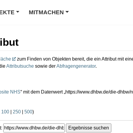
EKTE
MITMACHEN
ibut
läche
zum Finden von Objekten bereit, die ein Attribut mit e
die
Attributsuche
sowie der
Abfragengenerator
.
site NHS
“ mit dem Datenwert „https://www.dhbw.de/die-dhbw/n
|
100
|
250
|
500
)
: