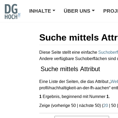
INHALTE
ÜBER UNS
PROJ
Suche mittels Attr
Wechseln zu:
Navigation
,
Suche
Diese Seite stellt eine einfache
Suchoberf
Andere verfügbare Suchoberflächen sind 
Suche mittels Attribut
Eine Liste der Seiten, die das Attribut „
Web
profil/nachhaltigkeit-an-der-fh-aachen“ ent
1
Ergebnis, beginnend mit Nummer
1
.
Zeige (
vorherige 50
|
nächste 50
) (
20
|
50