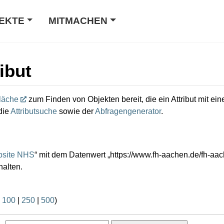
EKTE
MITMACHEN
ibut
läche
zum Finden von Objekten bereit, die ein Attribut mit e
die
Attributsuche
sowie der
Abfragengenerator
.
site NHS
“ mit dem Datenwert „https://www.fh-aachen.de/fh-aac
halten.
|
100
|
250
|
500
)