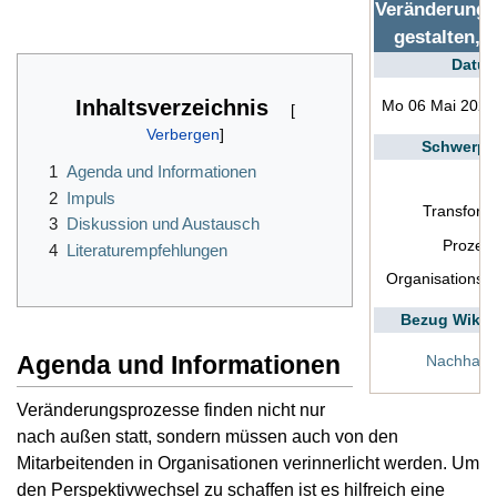
Veränderungs
gestalten, 0
Datu
Inhaltsverzeichnis
Mo 06 Mai 2024
Schwerpu
1
Agenda und Informationen
2
Impuls
Transform
3
Diskussion und Austausch
Prozes
4
Literaturempfehlungen
Organisationse
Bezug Wiki
Agenda und Informationen
Nachhaltig
Veränderungsprozesse finden nicht nur
nach außen statt, sondern müssen auch von den
Mitarbeitenden in Organisationen verinnerlicht werden. Um
den Perspektivwechsel zu schaffen ist es hilfreich eine