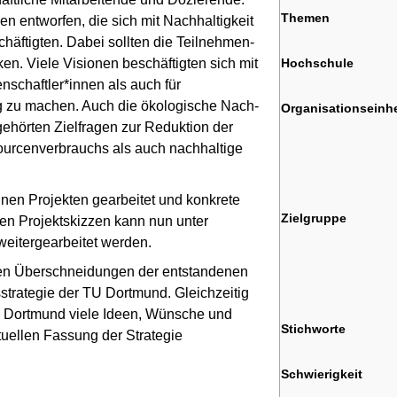
Themen
 entworfen, die sich mit Nach­hal­tig­keit
f­tig­ten. Dabei sollten die Teil­neh­men­
Hochschule
. Viele Visionen be­schäf­tig­ten sich mit
n­schaft­ler*innen als auch für
 zu ma­chen. Auch die öko­lo­gi­sche Nach­
Organisationseinhe
 gehörten Zielfragen zur Reduktion der
cenverbrauchs als auch nach­hal­ti­ge
lnen Projekten gearbeitet und konkrete
Zielgruppe
enen Projektskizzen kann nun unter
eitergearbeitet wer­den.
­len Überschneidungen der entstandenen
­stra­te­gie der TU Dort­mund. Gleichzeitig
U Dort­mund viele Ideen, Wünsche und
Stichworte
ktuellen Fassung der Strategie
Schwierigkeit