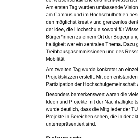
Am ersten Tag wurden um­fas­sen­de Visionen
am Cam­pus und im Hochschulbetrieb be­schä
den möglichst kreativ und grenzenlos denken
der Idee, die Hoch­schu­le sowohl für Wis­se
Bürger*innen zu ei­nem Ort der Be­geg­nung
hal­tig­keit war ein zentrales The­ma. Dazu
Treibhausgasemmissionen und des Ressour
Mo­bi­li­tät.
Am zwei­ten Tag wurde konkreter an einze
Projektskizzen erstellt. Mit den entstand
Partizipation der Hochschulgemeinschaft w
Besonders be­mer­kens­wert waren die vie
Ideen und Projekte mit der Nach­hal­tig­keits
wurde deutlich, dass die Mitglieder der T
Projekte in Be­rei­chen sehen, die in der a
unterrepräsentiert sind.