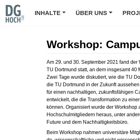
INHALTE
ÜBER UNS
PROJ
Workshop: Campu
Wechseln zu:
Navigation
,
Suche
Am 29. und 30. Sep­tem­ber 2021 fand der 
TU Dort­mund statt, an dem ins­ge­samt 40 
Zwei Tage wurde diskutiert, wie die TU Dor
die TU Dortmund in der Zukunft aussehen
für einen nachhaltigen, zukunftsfähigen C
ent­wickelt, die die Trans­for­ma­tion zu ei
kön­nen. Organisiert wurde der Work­shop a
Hochschulmitgliedern heraus, unter an­de­
Future und dem Nach­hal­tig­keits­bü­ro.
Beim Work­shop nahmen universitäre Mitglie
de, wis­sen­schaft­liche und nicht-wis­sen­sch