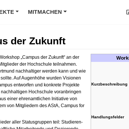
EKTE
MITMACHEN
s der Zukunft
Work­shop „Cam­pus der Zukunft“ an der
Work
Mitglieder der Hoch­schu­le teilnahmen.
t­mund nach­hal­tiger wer­den kann und wie
 sollte. Auf Augenhöhe wurden Visionen
Kurzbeschreibung
am­pus entworfen und konkrete Projekte
ner nachhaltigen Hoch­schu­le voranbringen
us einer ehrenamtlichen Initiative von
rem von Mitgliedern des AStA, Cam­pus for
Handlungsfelder
der aller Statusgruppen teil: Stu­die­ren­
aft­liche Mit­ar­bei­ten­de und Dozierende.