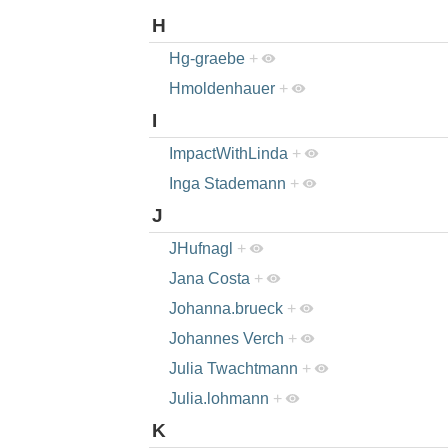
H
Hg-graebe
+
Hmoldenhauer
+
I
ImpactWithLinda
+
Inga Stademann
+
J
JHufnagl
+
Jana Costa
+
Johanna.brueck
+
Johannes Verch
+
Julia Twachtmann
+
Julia.lohmann
+
K