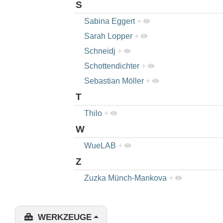
S
Sabina Eggert
+
Sarah Lopper
+
Schneidj
+
Schottendichter
+
Sebastian Möller
+
T
Thilo
+
W
WueLAB
+
Z
Zuzka Münch-Mankova
+
WERKZEUGE