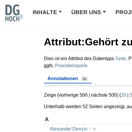
INHALTE
ÜBER UNS
PROJ
Attribut:Gehört z
Wechseln zu:
Navigation
,
Suche
Dies ist ein Attribut des Datentyps
Seite
. 
ggfs.
Praxisbeispiele
Annotationen
52
Zeige (
vorherige 500
|
nächste 500
) (
20
|
Unterhalb werden 52 Seiten angezeigt, auf
A
Alexander Denzin
+