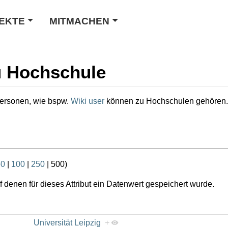
EKTE
MITMACHEN
u Hochschule
Personen, wie bspw.
Wiki user
können zu Hochschulen gehören.
50
|
100
|
250
|
500
)
 denen für dieses Attribut ein Datenwert gespeichert wurde.
Universität Leipzig
+