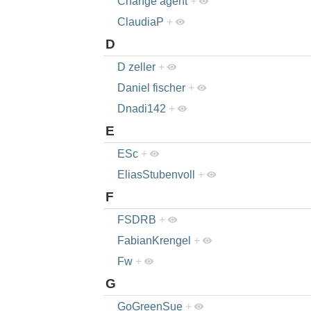
Change agent
+
ClaudiaP
+
D
D zeller
+
Daniel fischer
+
Dnadi142
+
E
ESc
+
EliasStubenvoll
+
F
FSDRB
+
FabianKrengel
+
Fw
+
G
GoGreenSue
+