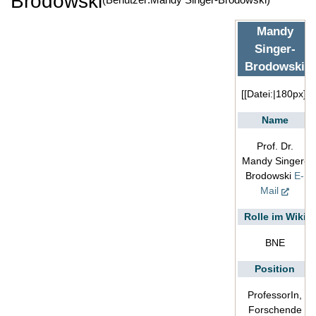
Brodowski
Mandy
Singer-
Brodowski
[[Datei:|180px]]
Name
Prof. Dr.
Mandy Singer-
Brodowski
E-
Mail
Rolle im Wiki
BNE
Position
ProfessorIn,
Forschende