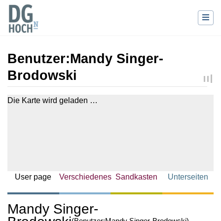
Benutzer
:
Mandy Singer-
Brodowski
Wechseln zu:
Navigation
,
Suche
Die Karte wird geladen …
User page
Verschiedenes
Sandkasten
Unterseiten
Mandy Singer-
(Benutzer:Mandy Singer-Brodowski)